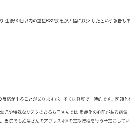
より
生後
90
日以内の重症
RSV
疾患が大幅に減少
したという報告もあ
の反応が出ることがありますが、多くは軽度で一時的です。医師と
幼児や特殊なリスクのあるお子さんでは
重症化の心配がある病気
い。当院でも妊婦さんのアブリズボ
®
の定期接種を行う予定にしてい