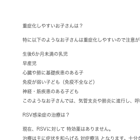
重症化しやすいお子さんは？
特に以下のようなお子さんは重症化しやすいので注意が
生後
6
か月未満の乳児
早産児
心臓や肺に基礎疾患のある子
免疫が弱い子ども
（免疫不全など）
神経・筋疾患のある子ども
このようなお子さんでは、気管支炎や肺炎に進行し、呼
RSV
感染症の治療は？
現在、
RSV
に対して
特効薬はありません
。
治療は主に症状を和らげる
対症療法
となります。十分