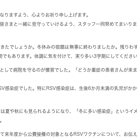
なりますよう、心よりお祈り申し上げます。
皆さまと一緒に見守っていけるよう、スタッフ一同努めてまいりま
できたでしょうか。冬休みの宿題は無事に終わりましたか。残りわ
間でもあります。体調に気を付けて、実り多い3学期にしてくださ
として病院を守るのが慣習でした。「どうか重症の患者さんが来
SV
感染症でした。特に
RSV
感染症は、生後
6
か月未満の乳児がか
症は夏や秋にも見られるようになり、「冬に多い感染症」というイ
。
して来年度から公費接種の対象となる
RSV
ワクチンについて、お伝