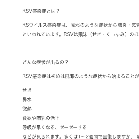
RSV
感染症とは？
RS
ウイルス感染症
は、風邪のような症状から肺炎・気
といわれています。
RSV
は飛沫（せき・くしゃみ）のほ
どんな症状が出るの？
RSV
感染症は初めは風邪のような症状から始まることが
せき
鼻水
微熱
食欲や哺乳の低下
呼吸が早くなる、ゼーゼーする
などが見られます。多くは
1
〜
2
週間で回復しますが、