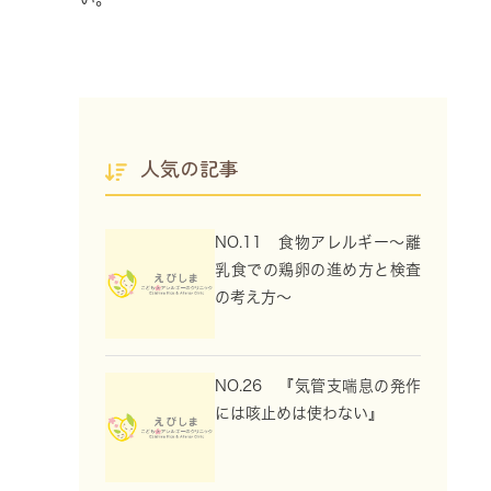
人気の記事
NO.11 食物アレルギー～離
乳食での鶏卵の進め方と検査
の考え方～
NO.26 『気管支喘息の発作
には咳止めは使わない』