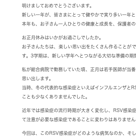
明けましておめでとうございます。
新しい一年が、皆さまにとって健やかで実り多い一年と
本年も、お子さん一人ひとりの健康と成長を、保護者の
お正月休みはいかがお過ごしでしたか。
お子さんたちは、楽しい思い出をたくさん作ることが
す。
3
学期は、新しい学年へとつながる大切な準備の期
私が総合病院で勤務していた頃、正月は若手医師が当番
思い出します。
当時、冬の代表的な感染症といえばインフルエンザと
R
ことも少なくありませんでした。
近年では感染症の流行時期が大きく変化し、
RSV
感染
て注意が必要な感染症であることに変わりはありません
今回は、この
RSV
感染症がどのような病気なのか、そ