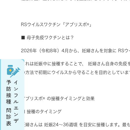
RS
ウイルスワクチン「アブリスボ
®
」
■
母子免疫ワクチンとは？
2026
年（令和
8
年）
4
月から、妊婦さんを対象に
RS
ウ
これは妊娠中に接種することで、
妊婦さん自身の免疫
の方法で初期にウイルスから守ることを目的としていま
予防接種 問診表
インフルエンザ
アブリスボ
®
の接種タイミングと効果
■
接種のタイミング
妊婦さんは
妊娠
24
〜
36
週頃
を目安に接種します。最