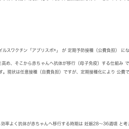
イルスワクチン「アブリスボ
®
」
が
定期予防接種（公費負担）
にな
を高め、そこから赤ちゃんへ抗体が移行（母子免疫）する仕組み
で
す。現状は任意接種（自費負担）ですが、定期接種化により
公費
も効率よく抗体が赤ちゃんへ移行する時期は
妊娠
28
〜
36
週頃
と考