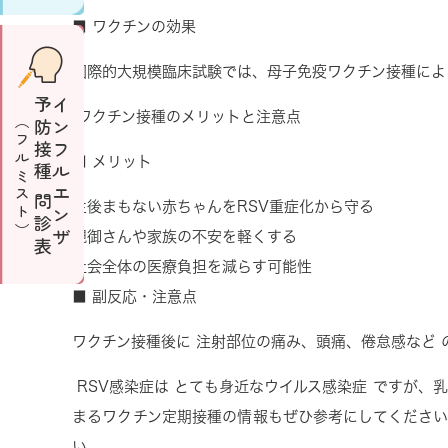
■
ワクチンの効果
国際的大規模臨床試験では、母子免疫ワクチン接種に
予防接種 問診表
インフルエンザ
ワクチン接種のメリットと注意点
（フルミスト）
■
メリット
生後まもない赤ちゃんを
RSV
重症化から守る
親御さんや家族の不安を軽くする
社会全体の医療負担を減らす可能性
■
副反応・注意点
ワクチン接種後に
注射部位の痛み、頭痛、倦怠感など
RSV
感染症は
とても身近なウイルス感染症
ですが、乳
まるワクチン定期接種の情報もぜひ参考にしてくださ
い。