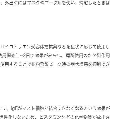
）、外出時にはマスクやゴーグルを使い、帰宅したときは
るロイコトリエン受容体拮抗薬などを症状に応じて使用し
使用開始1～2日で効果がみられ、局所使用のため副作用
ら使用することで花粉飛散ピーク時の症状増悪を抑制でき
とで、IgEがマスト細胞と結合できなくなるという効果が
は活性化しないため、ヒスタミンなどの化学物質が放出さ