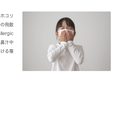
やホコリ
粉の飛散
rgic
、鼻汁中
おける罹