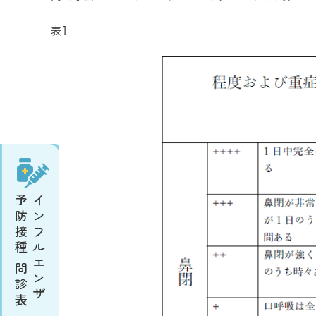
表1
予防接種 問診表
インフルエンザ