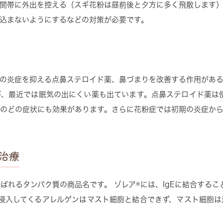
間帯に外出を控える（スギ花粉は昼前後と夕方に多く飛散します
込まないようにするなどの対策が必要です。
の炎症を抑える点鼻ステロイド薬、鼻づまりを改善する作用があ
、最近では眠気の出にくい薬も出ています。点鼻ステロイド薬は
のどの症状にも効果があります。さらに花粉症では初期の炎症か
）治療
呼ばれるタンパク質の商品名です。 ゾレア®には、IgEに結合するこ
に侵入してくるアレルゲンはマスト細胞と結合できず、マスト細胞
。